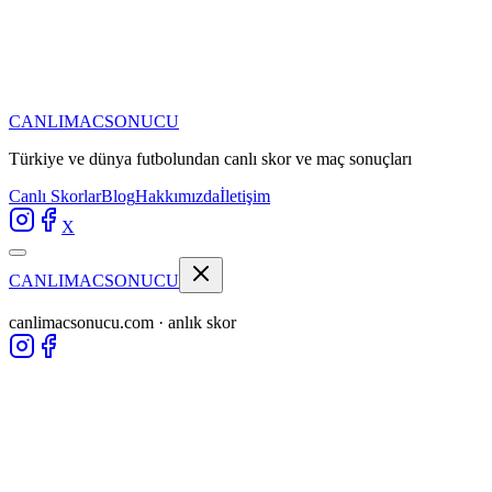
CANLIMAC
SONUCU
Türkiye ve dünya futbolundan
canlı skor ve maç sonuçları
Canlı Skorlar
Blog
Hakkımızda
İletişim
X
CANLIMAC
SONUCU
canlimacsonucu.com · anlık skor