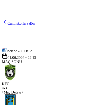
Canlı skorlara dön
Iceland - 2. Deild
01.06.2026
• 22:15
MAÇ SONU
KFG
4
-
3
/ Maç Detayı /