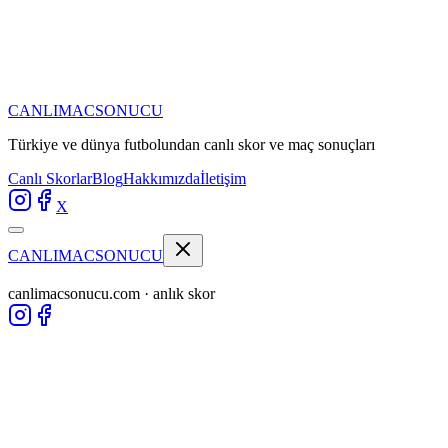
CANLIMAC
SONUCU
Türkiye ve dünya futbolundan
canlı skor ve maç sonuçları
Canlı Skorlar
Blog
Hakkımızda
İletişim
X
CANLIMAC
SONUCU
canlimacsonucu.com · anlık skor