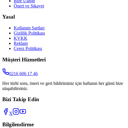
Bize Ulaşın
Öneri ve Şikayet
Yasal
Kullanım Şartları
Gizlilik Politikası
KVKK
Reklam
Çerez Politikası
Müşteri Hizmetleri
0216 606 17 46
Her türlü soru, öneri ve geri bildiriminiz için haftanın her günü bize
ulaşabilirsiniz.
Bizi Takip Edin
X
Bilgilendirme