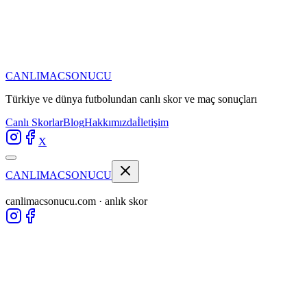
CANLIMAC
SONUCU
Türkiye ve dünya futbolundan
canlı skor ve maç sonuçları
Canlı Skorlar
Blog
Hakkımızda
İletişim
X
CANLIMAC
SONUCU
canlimacsonucu.com · anlık skor