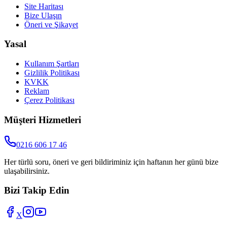
Site Haritası
Bize Ulaşın
Öneri ve Şikayet
Yasal
Kullanım Şartları
Gizlilik Politikası
KVKK
Reklam
Çerez Politikası
Müşteri Hizmetleri
0216 606 17 46
Her türlü soru, öneri ve geri bildiriminiz için haftanın her günü bize
ulaşabilirsiniz.
Bizi Takip Edin
X