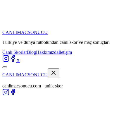
CANLIMAC
SONUCU
Türkiye ve dünya futbolundan
canlı skor ve maç sonuçları
Canlı Skorlar
Blog
Hakkımızda
İletişim
X
CANLIMAC
SONUCU
canlimacsonucu.com · anlık skor