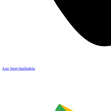
App Store'dan
İndirin