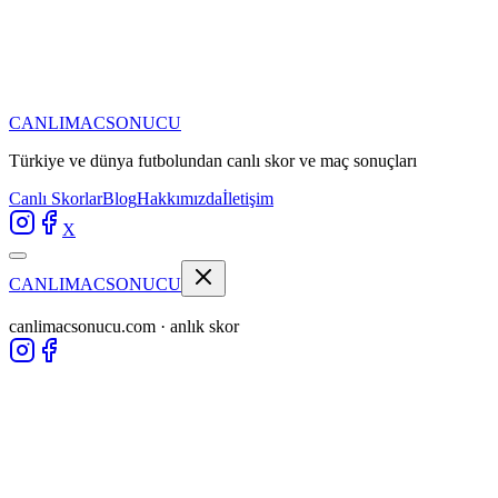
CANLIMAC
SONUCU
Türkiye ve dünya futbolundan
canlı skor ve maç sonuçları
Canlı Skorlar
Blog
Hakkımızda
İletişim
X
CANLIMAC
SONUCU
canlimacsonucu.com · anlık skor