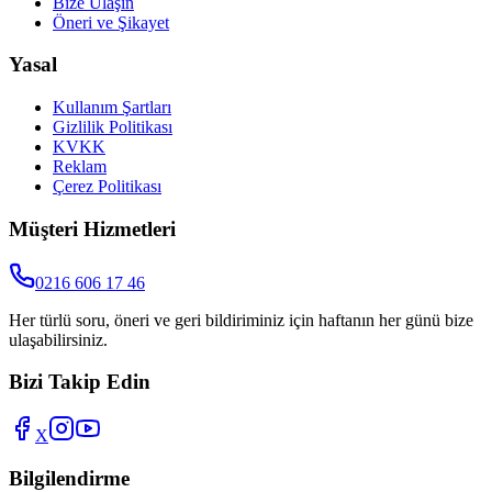
Bize Ulaşın
Öneri ve Şikayet
Yasal
Kullanım Şartları
Gizlilik Politikası
KVKK
Reklam
Çerez Politikası
Müşteri Hizmetleri
0216 606 17 46
Her türlü soru, öneri ve geri bildiriminiz için haftanın her günü bize
ulaşabilirsiniz.
Bizi Takip Edin
X
Bilgilendirme