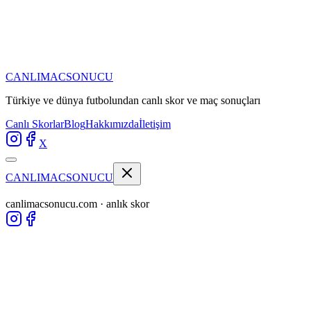
CANLIMAC
SONUCU
Türkiye ve dünya futbolundan
canlı skor ve maç sonuçları
Canlı Skorlar
Blog
Hakkımızda
İletişim
X
CANLIMAC
SONUCU
canlimacsonucu.com · anlık skor