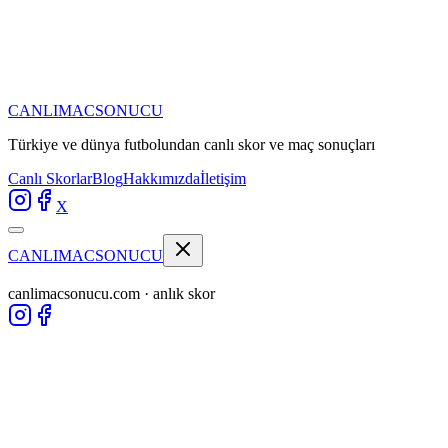
CANLIMAC
SONUCU
Türkiye ve dünya futbolundan
canlı skor ve maç sonuçları
Canlı Skorlar
Blog
Hakkımızda
İletişim
X
CANLIMAC
SONUCU
canlimacsonucu.com · anlık skor