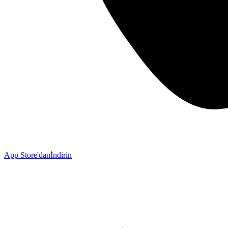
App Store'dan
İndirin