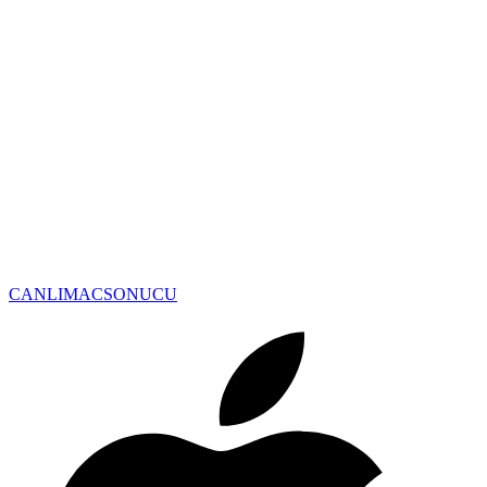
CANLIMAC
SONUCU