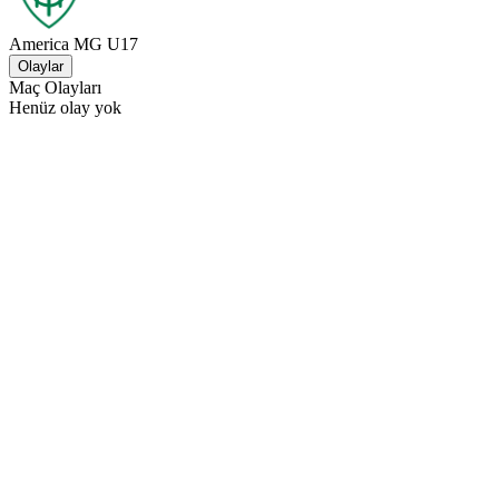
America MG U17
Olaylar
Maç Olayları
Henüz olay yok