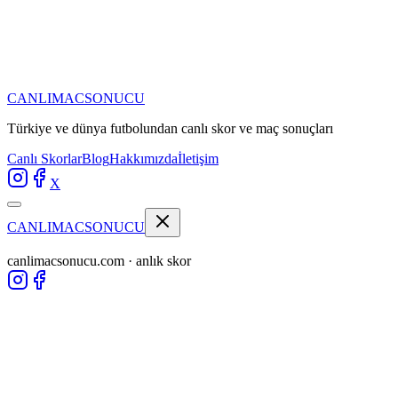
CANLIMAC
SONUCU
Türkiye ve dünya futbolundan
canlı skor ve maç sonuçları
Canlı Skorlar
Blog
Hakkımızda
İletişim
X
CANLIMAC
SONUCU
canlimacsonucu.com · anlık skor