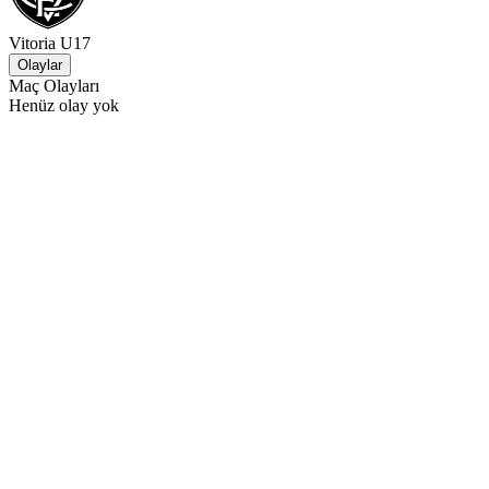
Vitoria U17
Olaylar
Maç Olayları
Henüz olay yok