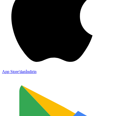
App Store'dan
İndirin