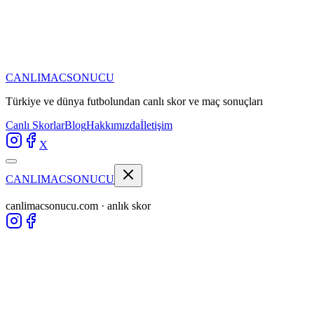
CANLIMAC
SONUCU
Türkiye ve dünya futbolundan
canlı skor ve maç sonuçları
Canlı Skorlar
Blog
Hakkımızda
İletişim
X
CANLIMAC
SONUCU
canlimacsonucu.com · anlık skor