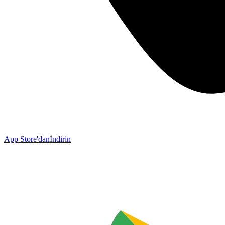
App Store'dan
İndirin