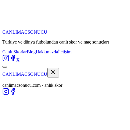
CANLIMAC
SONUCU
Türkiye ve dünya futbolundan
canlı skor ve maç sonuçları
Canlı Skorlar
Blog
Hakkımızda
İletişim
X
CANLIMAC
SONUCU
canlimacsonucu.com · anlık skor