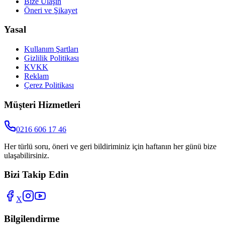
Bize Ulaşın
Öneri ve Şikayet
Yasal
Kullanım Şartları
Gizlilik Politikası
KVKK
Reklam
Çerez Politikası
Müşteri Hizmetleri
0216 606 17 46
Her türlü soru, öneri ve geri bildiriminiz için haftanın her günü bize
ulaşabilirsiniz.
Bizi Takip Edin
X
Bilgilendirme