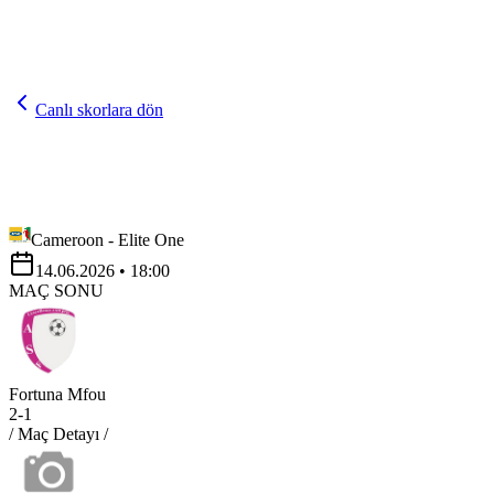
Canlı skorlara dön
Cameroon - Elite One
14.06.2026
• 18:00
MAÇ SONU
Fortuna Mfou
2
-
1
/ Maç Detayı /