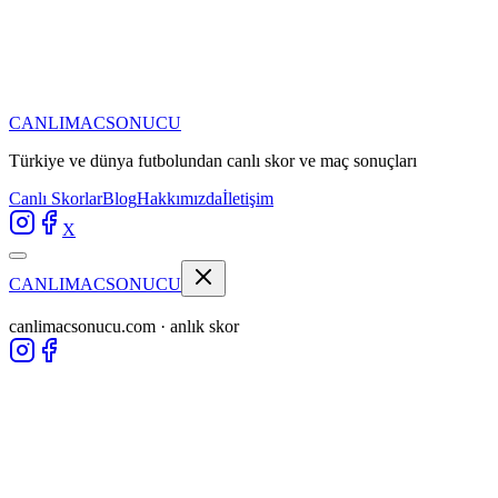
CANLIMAC
SONUCU
Türkiye ve dünya futbolundan
canlı skor ve maç sonuçları
Canlı Skorlar
Blog
Hakkımızda
İletişim
X
CANLIMAC
SONUCU
canlimacsonucu.com · anlık skor