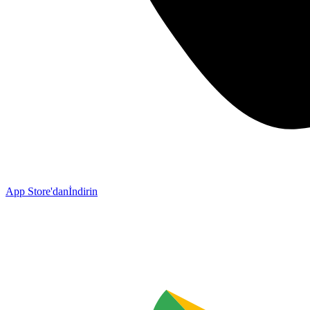
App Store'dan
İndirin