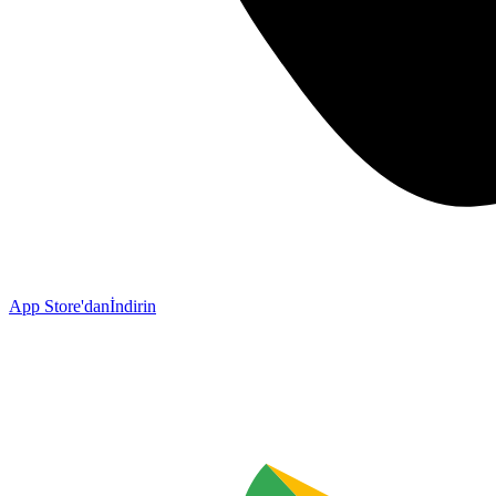
App Store'dan
İndirin