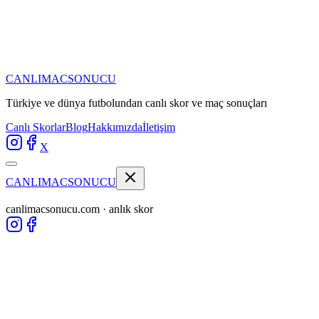
CANLIMAC
SONUCU
Türkiye ve dünya futbolundan
canlı skor ve maç sonuçları
Canlı Skorlar
Blog
Hakkımızda
İletişim
X
CANLIMAC
SONUCU
canlimacsonucu.com · anlık skor