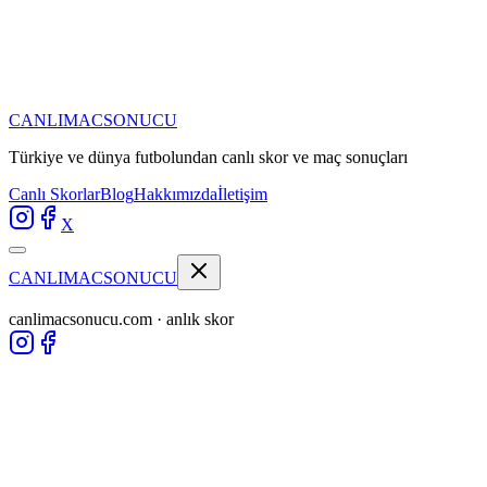
CANLIMAC
SONUCU
Türkiye ve dünya futbolundan
canlı skor ve maç sonuçları
Canlı Skorlar
Blog
Hakkımızda
İletişim
X
CANLIMAC
SONUCU
canlimacsonucu.com · anlık skor