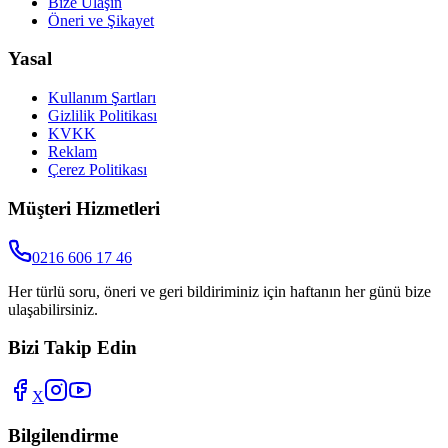
Bize Ulaşın
Öneri ve Şikayet
Yasal
Kullanım Şartları
Gizlilik Politikası
KVKK
Reklam
Çerez Politikası
Müşteri Hizmetleri
0216 606 17 46
Her türlü soru, öneri ve geri bildiriminiz için haftanın her günü bize
ulaşabilirsiniz.
Bizi Takip Edin
X
Bilgilendirme