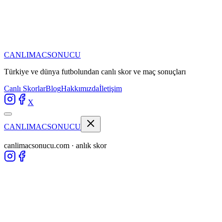
CANLIMAC
SONUCU
Türkiye ve dünya futbolundan
canlı skor ve maç sonuçları
Canlı Skorlar
Blog
Hakkımızda
İletişim
X
CANLIMAC
SONUCU
canlimacsonucu.com · anlık skor