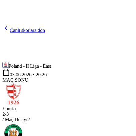
Canlı skorlara dön
Poland - II Liga - East
03.06.2026
• 20:26
MAÇ SONU
Łomża
2
-
3
/ Maç Detayı /