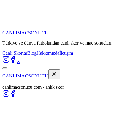
CANLIMAC
SONUCU
Türkiye ve dünya futbolundan
canlı skor ve maç sonuçları
Canlı Skorlar
Blog
Hakkımızda
İletişim
X
CANLIMAC
SONUCU
canlimacsonucu.com · anlık skor