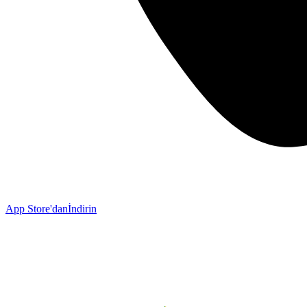
App Store'dan
İndirin