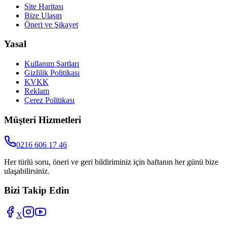
Site Haritası
Bize Ulaşın
Öneri ve Şikayet
Yasal
Kullanım Şartları
Gizlilik Politikası
KVKK
Reklam
Çerez Politikası
Müşteri Hizmetleri
0216 606 17 46
Her türlü soru, öneri ve geri bildiriminiz için haftanın her günü bize
ulaşabilirsiniz.
Bizi Takip Edin
X