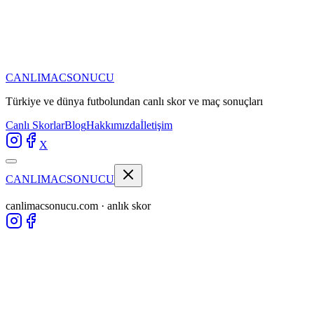
CANLIMAC
SONUCU
Türkiye ve dünya futbolundan
canlı skor ve maç sonuçları
Canlı Skorlar
Blog
Hakkımızda
İletişim
X
CANLIMAC
SONUCU
canlimacsonucu.com · anlık skor