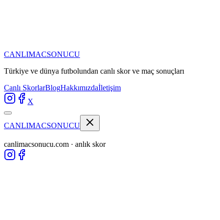
CANLIMAC
SONUCU
Türkiye ve dünya futbolundan
canlı skor ve maç sonuçları
Canlı Skorlar
Blog
Hakkımızda
İletişim
X
CANLIMAC
SONUCU
canlimacsonucu.com · anlık skor