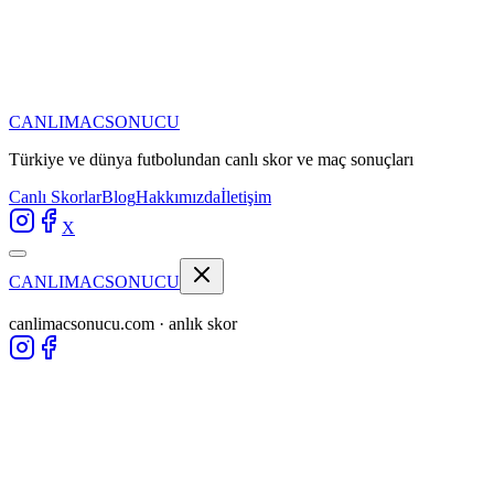
CANLIMAC
SONUCU
Türkiye ve dünya futbolundan
canlı skor ve maç sonuçları
Canlı Skorlar
Blog
Hakkımızda
İletişim
X
CANLIMAC
SONUCU
canlimacsonucu.com · anlık skor