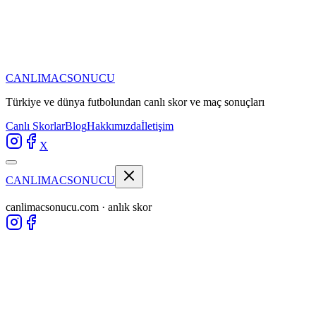
CANLIMAC
SONUCU
Türkiye ve dünya futbolundan
canlı skor ve maç sonuçları
Canlı Skorlar
Blog
Hakkımızda
İletişim
X
CANLIMAC
SONUCU
canlimacsonucu.com · anlık skor