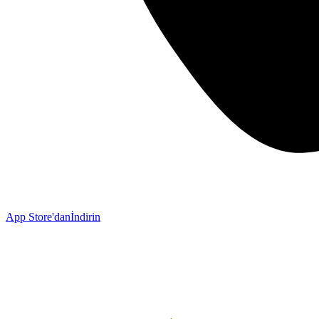
App Store'dan
İndirin