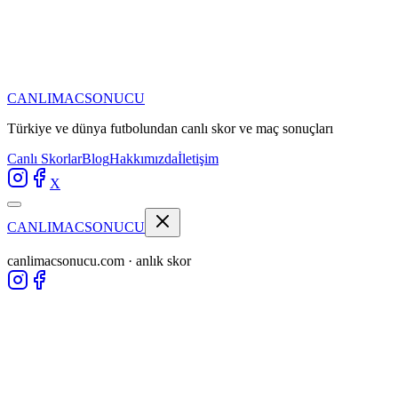
CANLIMAC
SONUCU
Türkiye ve dünya futbolundan
canlı skor ve maç sonuçları
Canlı Skorlar
Blog
Hakkımızda
İletişim
X
CANLIMAC
SONUCU
canlimacsonucu.com · anlık skor