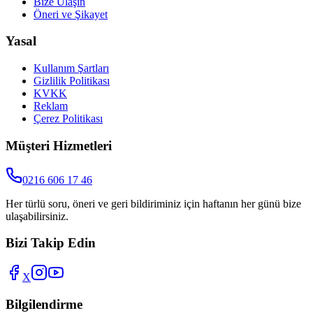
Bize Ulaşın
Öneri ve Şikayet
Yasal
Kullanım Şartları
Gizlilik Politikası
KVKK
Reklam
Çerez Politikası
Müşteri Hizmetleri
0216 606 17 46
Her türlü soru, öneri ve geri bildiriminiz için haftanın her günü bize
ulaşabilirsiniz.
Bizi Takip Edin
X
Bilgilendirme