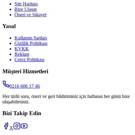
Site Haritası
Bize Ulaşın
Öneri ve Şikayet
Yasal
Kullanım Şartları
Gizlilik Politikası
KVKK
Reklam
Çerez Politikası
Müşteri Hizmetleri
0216 606 17 46
Her türlü soru, öneri ve geri bildiriminiz için haftanın her günü bize
ulaşabilirsiniz.
Bizi Takip Edin
X