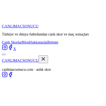
CANLIMAC
SONUCU
Türkiye ve dünya futbolundan
canlı skor ve maç sonuçları
Canlı Skorlar
Blog
Hakkımızda
İletişim
X
CANLIMAC
SONUCU
canlimacsonucu.com · anlık skor