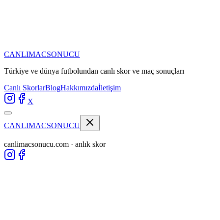
CANLIMAC
SONUCU
Türkiye ve dünya futbolundan
canlı skor ve maç sonuçları
Canlı Skorlar
Blog
Hakkımızda
İletişim
X
CANLIMAC
SONUCU
canlimacsonucu.com · anlık skor