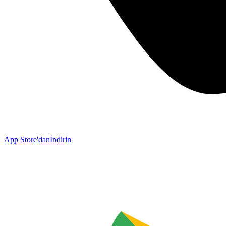
App Store'dan
İndirin