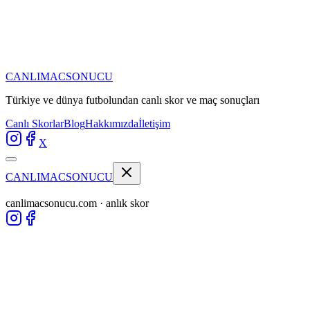
CANLIMAC
SONUCU
Türkiye ve dünya futbolundan
canlı skor ve maç sonuçları
Canlı Skorlar
Blog
Hakkımızda
İletişim
X
CANLIMAC
SONUCU
canlimacsonucu.com · anlık skor