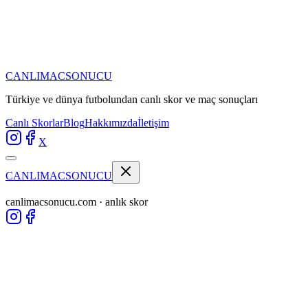
CANLIMAC
SONUCU
Türkiye ve dünya futbolundan
canlı skor ve maç sonuçları
Canlı Skorlar
Blog
Hakkımızda
İletişim
X
CANLIMAC
SONUCU
canlimacsonucu.com · anlık skor