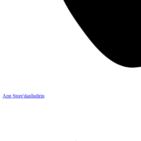
App Store'dan
İndirin