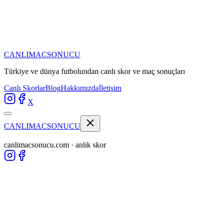
CANLIMAC
SONUCU
Türkiye ve dünya futbolundan
canlı skor ve maç sonuçları
Canlı Skorlar
Blog
Hakkımızda
İletişim
X
CANLIMAC
SONUCU
canlimacsonucu.com · anlık skor