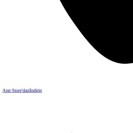
App Store'dan
İndirin