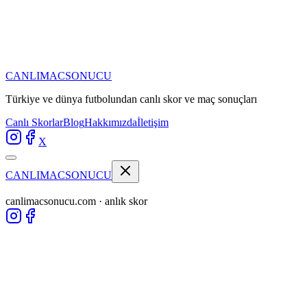
CANLIMAC
SONUCU
Türkiye ve dünya futbolundan
canlı skor ve maç sonuçları
Canlı Skorlar
Blog
Hakkımızda
İletişim
X
CANLIMAC
SONUCU
canlimacsonucu.com · anlık skor