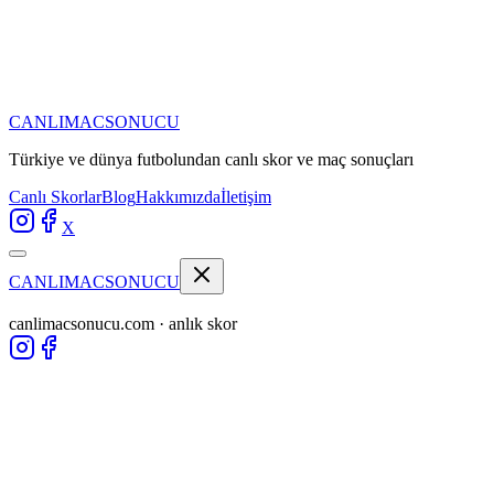
CANLIMAC
SONUCU
Türkiye ve dünya futbolundan
canlı skor ve maç sonuçları
Canlı Skorlar
Blog
Hakkımızda
İletişim
X
CANLIMAC
SONUCU
canlimacsonucu.com · anlık skor