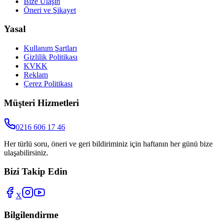
Bize Ulaşın
Öneri ve Şikayet
Yasal
Kullanım Şartları
Gizlilik Politikası
KVKK
Reklam
Çerez Politikası
Müşteri Hizmetleri
0216 606 17 46
Her türlü soru, öneri ve geri bildiriminiz için haftanın her günü bize
ulaşabilirsiniz.
Bizi Takip Edin
X
Bilgilendirme