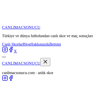
CANLIMAC
SONUCU
Türkiye ve dünya futbolundan
canlı skor ve maç sonuçları
Canlı Skorlar
Blog
Hakkımızda
İletişim
X
CANLIMAC
SONUCU
canlimacsonucu.com · anlık skor