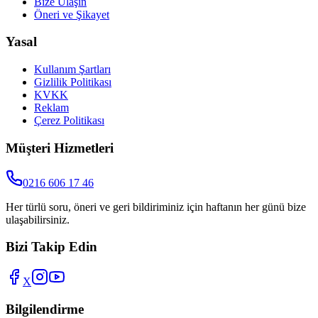
Bize Ulaşın
Öneri ve Şikayet
Yasal
Kullanım Şartları
Gizlilik Politikası
KVKK
Reklam
Çerez Politikası
Müşteri Hizmetleri
0216 606 17 46
Her türlü soru, öneri ve geri bildiriminiz için haftanın her günü bize
ulaşabilirsiniz.
Bizi Takip Edin
X
Bilgilendirme