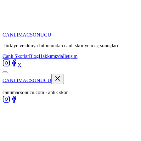
CANLIMAC
SONUCU
Türkiye ve dünya futbolundan
canlı skor ve maç sonuçları
Canlı Skorlar
Blog
Hakkımızda
İletişim
X
CANLIMAC
SONUCU
canlimacsonucu.com · anlık skor