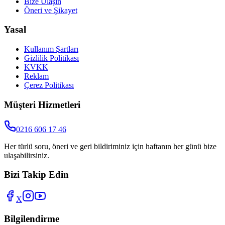
Bize Ulaşın
Öneri ve Şikayet
Yasal
Kullanım Şartları
Gizlilik Politikası
KVKK
Reklam
Çerez Politikası
Müşteri Hizmetleri
0216 606 17 46
Her türlü soru, öneri ve geri bildiriminiz için haftanın her günü bize
ulaşabilirsiniz.
Bizi Takip Edin
X
Bilgilendirme