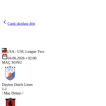
Canlı skorlara dön
USA - USL League Two
04.06.2026
• 02:00
MAÇ SONU
Dayton Dutch Lions
1
-
1
/ Maç Detayı /