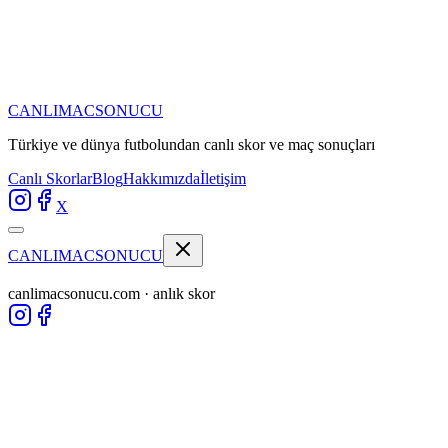
CANLIMAC
SONUCU
Türkiye ve dünya futbolundan
canlı skor ve maç sonuçları
Canlı Skorlar
Blog
Hakkımızda
İletişim
X
CANLIMAC
SONUCU
canlimacsonucu.com · anlık skor