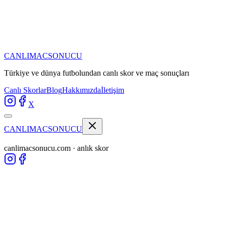
CANLIMAC
SONUCU
Türkiye ve dünya futbolundan
canlı skor ve maç sonuçları
Canlı Skorlar
Blog
Hakkımızda
İletişim
X
CANLIMAC
SONUCU
canlimacsonucu.com · anlık skor