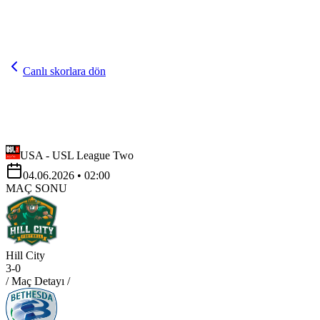
Canlı skorlara dön
USA - USL League Two
04.06.2026
• 02:00
MAÇ SONU
Hill City
3
-
0
/ Maç Detayı /