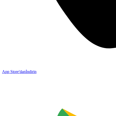
App Store'dan
İndirin