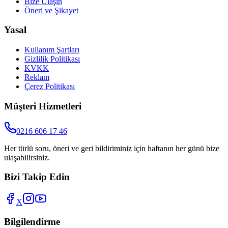
Bize Ulaşın
Öneri ve Şikayet
Yasal
Kullanım Şartları
Gizlilik Politikası
KVKK
Reklam
Çerez Politikası
Müşteri Hizmetleri
0216 606 17 46
Her türlü soru, öneri ve geri bildiriminiz için haftanın her günü bize
ulaşabilirsiniz.
Bizi Takip Edin
X
Bilgilendirme