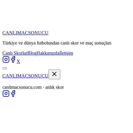
CANLIMAC
SONUCU
Türkiye ve dünya futbolundan
canlı skor ve maç sonuçları
Canlı Skorlar
Blog
Hakkımızda
İletişim
X
CANLIMAC
SONUCU
canlimacsonucu.com · anlık skor