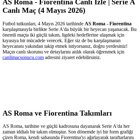
AS Roma - Fiorentina Canlı İzle | Serie A
Canlı Maç (4 Mayıs 2026)
Futbol tutkunları, 4 Mayıs 2026 tarihinde
AS Roma - Fiorentina
karşılaşmasıyla birlikte Serie A'da büyük bir heyecan yaşanacak. Bu
önemli maçta iki güçlü takım, ligdeki hedeflerine ulaşmak için
kıyasıya bir mücadele verecek. Eğer siz de bu karşılaşmanın
heyecanını yakından takip etmek istiyorsanız, doğru yerdesiniz!
Maçın canlı skorunu ve detaylarını anlık olarak öğrenmek için
canlimacsonucu.com
adresini ziyaret edebilirsiniz.
AS Roma ve Fiorentina Takımları
AS Roma, tarihine ve güçlü kadrosuna dayanarak Serie A'da her
zaman iddialı bir takım olmuştur. Son dönemde iyi bir form grafiği
çizen Roma, kendi sahasında Fiorentina'yı ağırlayarak taraftarlarını