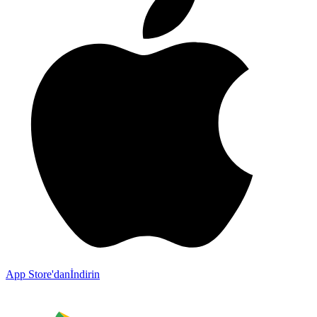
App Store'dan
İndirin