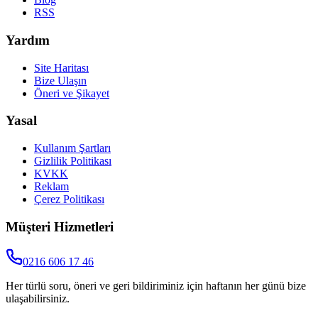
RSS
Yardım
Site Haritası
Bize Ulaşın
Öneri ve Şikayet
Yasal
Kullanım Şartları
Gizlilik Politikası
KVKK
Reklam
Çerez Politikası
Müşteri Hizmetleri
0216 606 17 46
Her türlü soru, öneri ve geri bildiriminiz için haftanın her günü bize
ulaşabilirsiniz.