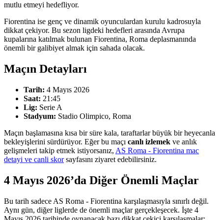
mutlu etmeyi hedefliyor.
Fiorentina ise genç ve dinamik oyunculardan kurulu kadrosuyla
dikkat çekiyor. Bu sezon ligdeki hedefleri arasında Avrupa
kupalarına katılmak bulunan Fiorentina, Roma deplasmanında
önemli bir galibiyet almak için sahada olacak.
Maçın Detayları
Tarih:
4 Mayıs 2026
Saat:
21:45
Lig:
Serie A
Stadyum:
Stadio Olimpico, Roma
Maçın başlamasına kısa bir süre kala, taraftarlar büyük bir heyecanla
bekleyişlerini sürdürüyor. Eğer bu maçı
canlı izlemek
ve anlık
gelişmeleri takip etmek istiyorsanız,
AS Roma - Fiorentina mac
detayi ve canli skor
sayfasını ziyaret edebilirsiniz.
4 Mayıs 2026’da Diğer Önemli Maçlar
Bu tarih sadece AS Roma - Fiorentina karşılaşmasıyla sınırlı değil.
Aynı gün, diğer liglerde de önemli maçlar gerçekleşecek. İşte 4
Mayıs 2026 tarihinde oynanacak bazı dikkat çekici karşılaşmalar: