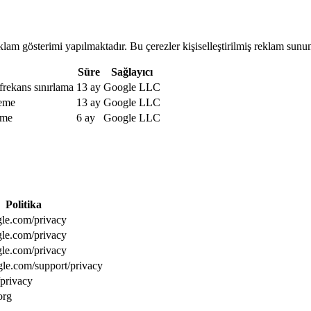
m gösterimi yapılmaktadır. Bu çerezler kişiselleştirilmiş reklam sunumu
Süre
Sağlayıcı
rekans sınırlama
13 ay
Google LLC
leme
13 ay
Google LLC
rme
6 ay
Google LLC
Politika
gle.com/privacy
gle.com/privacy
gle.com/privacy
gle.com/support/privacy
/privacy
org