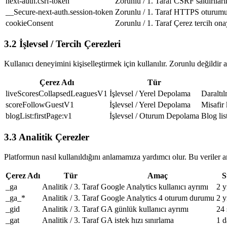
next-auth.csrf-token
Zorunlu / 1. Taraf
CSRF saldırıları
__Secure-next-auth.session-token
Zorunlu / 1. Taraf
HTTPS oturumu 
cookieConsent
Zorunlu / 1. Taraf
Çerez tercih ona
3.2 İşlevsel / Tercih Çerezleri
Kullanıcı deneyimini kişiselleştirmek için kullanılır. Zorunlu değildir 
Çerez Adı
Tür
liveScoresCollapsedLeaguesV1
İşlevsel / Yerel Depolama
Daraltılm
scoreFollowGuestV1
İşlevsel / Yerel Depolama
Misafir 
blogList:firstPage:v1
İşlevsel / Oturum Depolama
Blog lis
3.3 Analitik Çerezler
Platformun nasıl kullanıldığını anlamamıza yardımcı olur. Bu veriler an
Çerez Adı
Tür
Amaç
S
_ga
Analitik / 3. Taraf
Google Analytics kullanıcı ayrımı
2 y
_ga_*
Analitik / 3. Taraf
Google Analytics 4 oturum durumu
2 y
_gid
Analitik / 3. Taraf
GA günlük kullanıcı ayrımı
24 
_gat
Analitik / 3. Taraf
GA istek hızı sınırlama
1 d