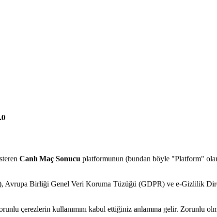
.0
österen
Canlı Maç Sonucu
platformunun (bundan böyle "Platform" olarak
, Avrupa Birliği Genel Veri Koruma Tüzüğü (GDPR) ve e-Gizlilik Dire
nlu çerezlerin kullanımını kabul ettiğiniz anlamına gelir. Zorunlu olma