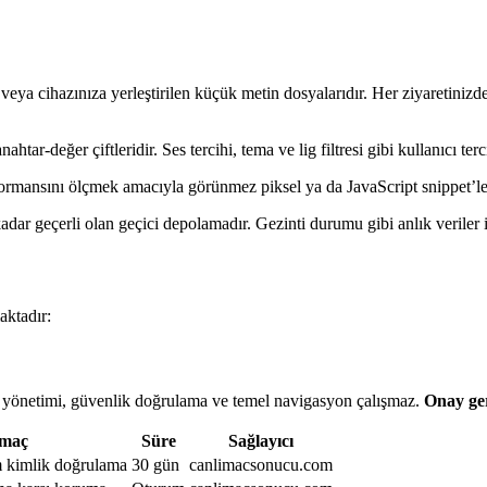
a veya cihazınıza yerleştirilen küçük metin dosyalarıdır. Her ziyaretini
htar-değer çiftleridir. Ses tercihi, tema ve lig filtresi gibi kullanıcı terci
ormansını ölçmek amacıyla görünmez piksel ya da JavaScript snippet’leri
dar geçerli olan geçici depolamadır. Gezinti durumu gibi anlık veriler iç
aktadır:
um yönetimi, güvenlik doğrulama ve temel navigasyon çalışmaz.
Onay ge
maç
Süre
Sağlayıcı
m kimlik doğrulama
30 gün
canlimacsonucu.com