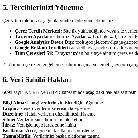
5. Tercihlerinizi Yönetme
Çerez tercihlerinizi aşağıdaki yöntemlerle yönetebilirsiniz:
Çerez Tercih Merkezi
:
Site ilk yüklendiğinde veya site veriler
Tarayıcı Ayarları
:
Chrome: Ayarlar → Gizlilik → Çerezler | Fi
Google Analytics Devre Dışı
:
tools.google.com/dlpage/gaoptou
Google Reklam Tercihleri
:
adssettings.google.com adresinden k
Tüm Çerezleri Sil
:
Tarayıcınızdan bu siteye ait tüm çerez ve dep
⚠️ Zorunlu çerezleri engellemek oturum açma ve temel işlevlerin çalış
6. Veri Sahibi Hakları
6698 sayılı KVKK ve GDPR kapsamında aşağıdaki haklara sahipsini
Bilgi Alma
:
Hangi verilerinizin işlendiğini öğrenme
Erişim
:
İşlenen verilerinize erişim talep etme
Düzeltme
:
Hatalı verilerin düzeltilmesini isteme
Silme
:
Verilerinizin silinmesini talep etme
İtiraz
:
Veri işlemeye itiraz etme hakkı
Kısıtlama
:
Veri işlemenin kısıtlanmasını isteme
Taşınabilirlik
:
Verilerinizi başka platforma taşıma