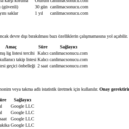
na karşı koruma
Oturum
canlimacsonucu.com
(güvenli)
30 gün
canlimacsonucu.com
yını saklar
1 yıl
canlimacsonucu.com
ancak devre dışı bırakılması bazı özelliklerin çalışmamasına yol açabilir.
Amaç
Süre
Sağlayıcı
ış lig listesi tercihi
Kalıcı
canlimacsonucu.com
kullanıcı takip listesi
Kalıcı
canlimacsonucu.com
tesi geçici önbelleği
2 saat
canlimacsonucu.com
onim veya takma adlı istatistik üretmek için kullanılır.
Onay gerektirir
üre
Sağlayıcı
ıl
Google LLC
ıl
Google LLC
saat
Google LLC
akika
Google LLC