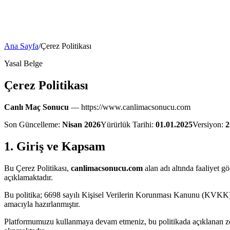
Ana Sayfa
/
Çerez Politikası
Yasal Belge
Çerez Politikası
Canlı Maç Sonucu
—
https://www.canlimacsonucu.com
Son Güncelleme:
Nisan 2026
Yürürlük Tarihi:
01.01.2025
Versiyon:
2
1. Giriş ve Kapsam
Bu Çerez Politikası,
canlimacsonucu.com
alan adı altında faaliyet g
açıklamaktadır.
Bu politika; 6698 sayılı Kişisel Verilerin Korunması Kanunu (KVKK)
amacıyla hazırlanmıştır.
Platformumuzu kullanmaya devam etmeniz, bu politikada açıklanan zoru