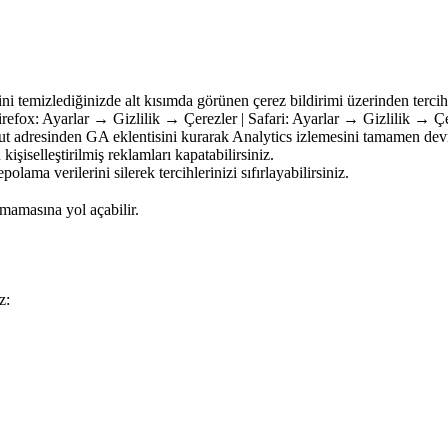
ini temizlediğinizde alt kısımda görünen çerez bildirimi üzerinden tercihl
refox: Ayarlar → Gizlilik → Çerezler | Safari: Ayarlar → Gizlilik → Çe
t adresinden GA eklentisini kurarak Analytics izlemesini tamamen devre 
işiselleştirilmiş reklamları kapatabilirsiniz.
olama verilerini silerek tercihlerinizi sıfırlayabilirsiniz.
mamasına yol açabilir.
z: