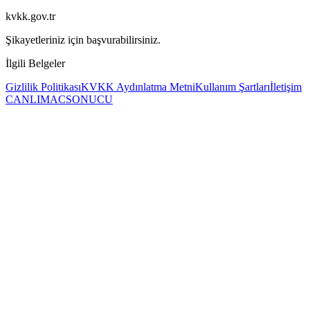
kvkk.gov.tr
Şikayetleriniz için başvurabilirsiniz.
İlgili Belgeler
Gizlilik Politikası
KVKK Aydınlatma Metni
Kullanım Şartları
İletişim
CANLIMAC
SONUCU