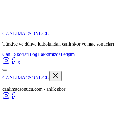
CANLIMAC
SONUCU
Türkiye ve dünya futbolundan
canlı skor ve maç sonuçları
Canlı Skorlar
Blog
Hakkımızda
İletişim
X
CANLIMAC
SONUCU
canlimacsonucu.com · anlık skor