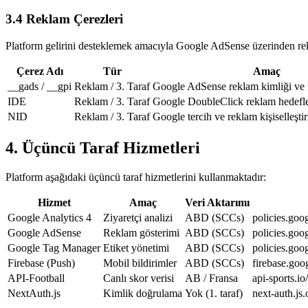
3.4 Reklam Çerezleri
Platform gelirini desteklemek amacıyla Google AdSense üzerinden rekla
Çerez Adı
Tür
Amaç
__gads / __gpi
Reklam / 3. Taraf
Google AdSense reklam kimliği ve f
IDE
Reklam / 3. Taraf
Google DoubleClick reklam hedef
NID
Reklam / 3. Taraf
Google tercih ve reklam kişiselleşti
4. Üçüncü Taraf Hizmetleri
Platform aşağıdaki üçüncü taraf hizmetlerini kullanmaktadır:
Hizmet
Amaç
Veri Aktarımı
Google Analytics 4
Ziyaretçi analizi
ABD (SCCs)
policies.goo
Google AdSense
Reklam gösterimi
ABD (SCCs)
policies.goo
Google Tag Manager
Etiket yönetimi
ABD (SCCs)
policies.goo
Firebase (Push)
Mobil bildirimler
ABD (SCCs)
firebase.goo
API-Football
Canlı skor verisi
AB / Fransa
api-sports.io
NextAuth.js
Kimlik doğrulama
Yok (1. taraf)
next-auth.js.