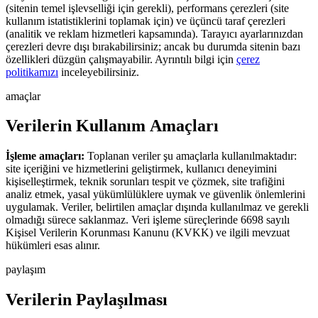
(sitenin temel işlevselliği için gerekli), performans çerezleri (site
kullanım istatistiklerini toplamak için) ve üçüncü taraf çerezleri
(analitik ve reklam hizmetleri kapsamında). Tarayıcı ayarlarınızdan
çerezleri devre dışı bırakabilirsiniz; ancak bu durumda sitenin bazı
özellikleri düzgün çalışmayabilir. Ayrıntılı bilgi için
çerez
politikamızı
inceleyebilirsiniz.
amaçlar
V
e
r
i
l
e
r
i
n
K
u
l
l
a
n
ı
m
A
m
a
ç
l
a
r
ı
İşleme amaçları:
Toplanan veriler şu amaçlarla kullanılmaktadır:
site içeriğini ve hizmetlerini geliştirmek, kullanıcı deneyimini
kişiselleştirmek, teknik sorunları tespit ve çözmek, site trafiğini
analiz etmek, yasal yükümlülüklere uymak ve güvenlik önlemlerini
uygulamak. Veriler, belirtilen amaçlar dışında kullanılmaz ve gerekli
olmadığı sürece saklanmaz. Veri işleme süreçlerinde 6698 sayılı
Kişisel Verilerin Korunması Kanunu (KVKK) ve ilgili mevzuat
hükümleri esas alınır.
paylaşım
V
e
r
i
l
e
r
i
n
P
a
y
l
a
ş
ı
l
m
a
s
ı