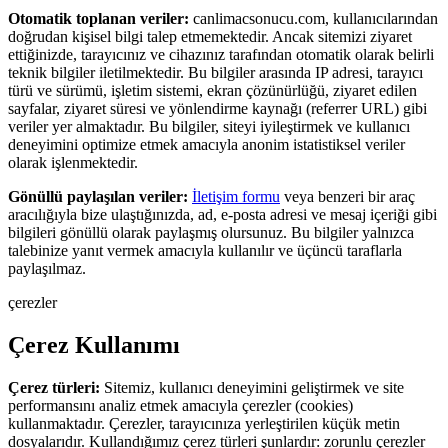
Otomatik toplanan veriler:
canlimacsonucu.com
, kullanıcılarından
doğrudan kişisel bilgi talep etmemektedir. Ancak sitemizi ziyaret
ettiğinizde, tarayıcınız ve cihazınız tarafından otomatik olarak belirli
teknik bilgiler iletilmektedir. Bu bilgiler arasında IP adresi, tarayıcı
türü ve sürümü, işletim sistemi, ekran çözünürlüğü, ziyaret edilen
sayfalar, ziyaret süresi ve yönlendirme kaynağı (referrer URL) gibi
veriler yer almaktadır. Bu bilgiler, siteyi iyileştirmek ve kullanıcı
deneyimini optimize etmek amacıyla anonim istatistiksel veriler
olarak işlenmektedir.
Gönüllü paylaşılan veriler:
İletişim formu
veya benzeri bir araç
aracılığıyla bize ulaştığınızda, ad, e-posta adresi ve mesaj içeriği gibi
bilgileri gönüllü olarak paylaşmış olursunuz. Bu bilgiler yalnızca
talebinize yanıt vermek amacıyla kullanılır ve üçüncü taraflarla
paylaşılmaz.
çerezler
Ç
e
r
e
z
K
u
l
l
a
n
ı
m
ı
Çerez türleri:
Sitemiz, kullanıcı deneyimini geliştirmek ve site
performansını analiz etmek amacıyla çerezler (cookies)
kullanmaktadır. Çerezler, tarayıcınıza yerleştirilen küçük metin
dosyalarıdır. Kullandığımız çerez türleri şunlardır: zorunlu çerezler