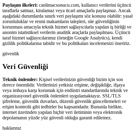
Paylaşım ilkeleri:
canlimacsonucu.com
, kullanıcı verilerini üçüncü
taraflarla satmaz, kiralamaz veya ticari amaçlarla paylaşmaz. Ancak
aşağıdaki durumlarda sınırlı veri paylaşımı söz konusu olabilir: yasal
zorunluluklar ve resmi makamların talepleri, site güvenliğinin
korunması amacıyla teknik hizmet sağlayıcılarla yapılan iş birliği ve
anonim istatistiksel verilerin analitik araçlarla paylaşılması. Üçüncü
taraf hizmet sağlayıcılarımız (örneğin Google Analytics), kendi
gizlilik politikalarına tabidir ve bu politikaları incelemenizi öneririz.
güvenlik
V
e
r
i
G
ü
v
e
n
l
i
ğ
i
Teknik önlemler:
Kişisel verilerinizin güvenliği bizim için son
derece önemlidir. Verilerinizi yetkisiz erişime, değişikliğe, ifşaya
veya imhaya karşı korumak için endüstri standartlarında teknik ve
organizasyonel güvenlik önlemleri uygulamaktayız. SSL/TLS
şifreleme, güvenlik duvarları, düzenli güvenlik güncellemeleri ve
erişim kontrolü gibi tedbirler bu kapsamdadır. Bununla birlikte,
internet üzerinden yapılan hiçbir veri iletiminin veya elektronik
depolamanın yüzde yüz güvenli olduğu garanti edilemez.
haklarınız