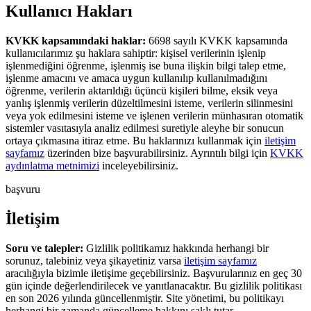
K
u
l
l
a
n
ı
c
ı
H
a
k
l
a
r
ı
KVKK kapsamındaki haklar:
6698 sayılı KVKK kapsamında
kullanıcılarımız şu haklara sahiptir: kişisel verilerinin işlenip
işlenmediğini öğrenme, işlenmiş ise buna ilişkin bilgi talep etme,
işlenme amacını ve amaca uygun kullanılıp kullanılmadığını
öğrenme, verilerin aktarıldığı üçüncü kişileri bilme, eksik veya
yanlış işlenmiş verilerin düzeltilmesini isteme, verilerin silinmesini
veya yok edilmesini isteme ve işlenen verilerin münhasıran otomatik
sistemler vasıtasıyla analiz edilmesi suretiyle aleyhe bir sonucun
ortaya çıkmasına itiraz etme. Bu haklarınızı kullanmak için
iletişim
sayfamız
üzerinden bize başvurabilirsiniz. Ayrıntılı bilgi için
KVKK
aydınlatma metnimizi
inceleyebilirsiniz.
başvuru
İ
l
e
t
i
ş
i
m
Soru ve talepler:
Gizlilik politikamız hakkında herhangi bir
sorunuz, talebiniz veya şikayetiniz varsa
iletişim sayfamız
aracılığıyla bizimle iletişime geçebilirsiniz. Başvurularınız en geç 30
gün içinde değerlendirilecek ve yanıtlanacaktır. Bu gizlilik politikası
en son 2026 yılında güncellenmiştir. Site yönetimi, bu politikayı
herhangi bir zamanda güncelleme hakkını saklı tutar.