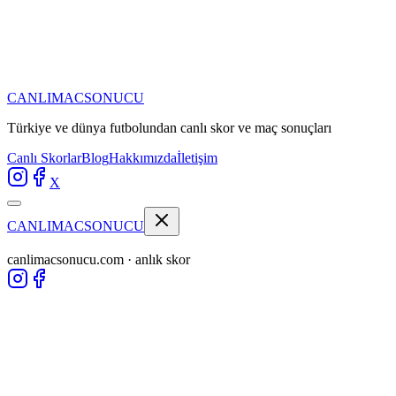
CANLIMAC
SONUCU
Türkiye ve dünya futbolundan
canlı skor ve maç sonuçları
Canlı Skorlar
Blog
Hakkımızda
İletişim
X
CANLIMAC
SONUCU
canlimacsonucu.com · anlık skor