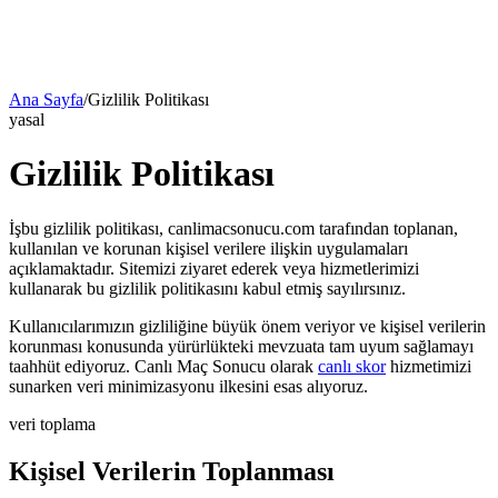
Ana Sayfa
/
Gizlilik Politikası
yasal
G
i
z
l
i
l
i
k
P
o
l
i
t
i
k
a
s
ı
İşbu gizlilik politikası,
canlimacsonucu.com
tarafından toplanan,
kullanılan ve korunan kişisel verilere ilişkin uygulamaları
açıklamaktadır. Sitemizi ziyaret ederek veya hizmetlerimizi
kullanarak bu gizlilik politikasını kabul etmiş sayılırsınız.
Kullanıcılarımızın gizliliğine büyük önem veriyor ve kişisel verilerin
korunması konusunda yürürlükteki mevzuata tam uyum sağlamayı
taahhüt ediyoruz.
Canlı Maç Sonucu
olarak
canlı skor
hizmetimizi
sunarken veri minimizasyonu ilkesini esas alıyoruz.
veri toplama
K
i
ş
i
s
e
l
V
e
r
i
l
e
r
i
n
T
o
p
l
a
n
m
a
s
ı