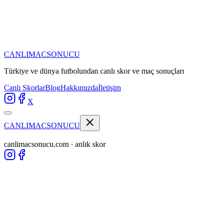
CANLIMAC
SONUCU
Türkiye ve dünya futbolundan
canlı skor ve maç sonuçları
Canlı Skorlar
Blog
Hakkımızda
İletişim
X
CANLIMAC
SONUCU
canlimacsonucu.com · anlık skor