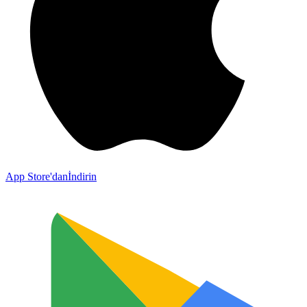
App Store'dan
İndirin