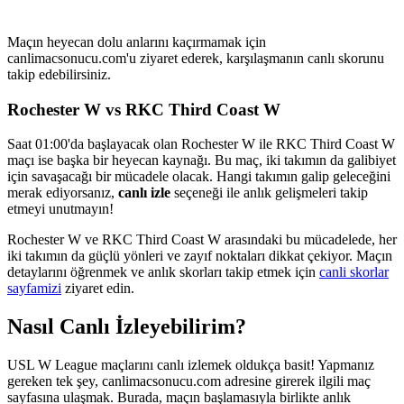
Maçın heyecan dolu anlarını kaçırmamak için
canlimacsonucu.com'u ziyaret ederek, karşılaşmanın canlı skorunu
takip edebilirsiniz.
Rochester W vs RKC Third Coast W
Saat 01:00'da başlayacak olan Rochester W ile RKC Third Coast W
maçı ise başka bir heyecan kaynağı. Bu maç, iki takımın da galibiyet
için savaşacağı bir mücadele olacak. Hangi takımın galip geleceğini
merak ediyorsanız,
canlı izle
seçeneği ile anlık gelişmeleri takip
etmeyi unutmayın!
Rochester W ve RKC Third Coast W arasındaki bu mücadelede, her
iki takımın da güçlü yönleri ve zayıf noktaları dikkat çekiyor. Maçın
detaylarını öğrenmek ve anlık skorları takip etmek için
canli skorlar
sayfamizi
ziyaret edin.
Nasıl Canlı İzleyebilirim?
USL W League maçlarını canlı izlemek oldukça basit! Yapmanız
gereken tek şey, canlimacsonucu.com adresine girerek ilgili maç
sayfasına ulaşmak. Burada, maçın başlamasıyla birlikte anlık