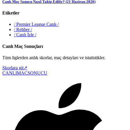
Canlı Maç Sonucu Nasıl Takip Edilir? (21 Haziran 2026)
Etiketler
/
Premier League Canlı
/
/
Rehber
/
/
Canlı İzle
/
Canlı Maç Sonuçları
Tüm liglerden anlık skorlar, maç detayları ve istatistikler.
Skorlara git
↗
CANLIMAC
SONUCU