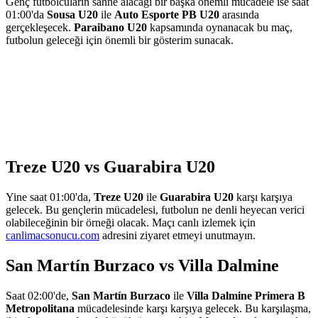
Genç futbolcuların sahne alacağı bir başka önemli mücadele ise saat
01:00'da
Sousa U20
ile
Auto Esporte PB U20
arasında
gerçekleşecek.
Paraibano U20
kapsamında oynanacak bu maç,
futbolun geleceği için önemli bir gösterim sunacak.
Treze U20 vs Guarabira U20
Yine saat 01:00'da,
Treze U20
ile
Guarabira U20
karşı karşıya
gelecek. Bu gençlerin mücadelesi, futbolun ne denli heyecan verici
olabileceğinin bir örneği olacak. Maçı canlı izlemek için
canlimacsonucu.com
adresini ziyaret etmeyi unutmayın.
San Martín Burzaco vs Villa Dalmine
Saat 02:00'de,
San Martín Burzaco
ile
Villa Dalmine
Primera B
Metropolitana
mücadelesinde karşı karşıya gelecek. Bu karşılaşma,