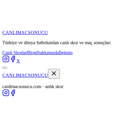
CANLIMAC
SONUCU
Türkiye ve dünya futbolundan
canlı skor ve maç sonuçları
Canlı Skorlar
Blog
Hakkımızda
İletişim
X
CANLIMAC
SONUCU
canlimacsonucu.com · anlık skor