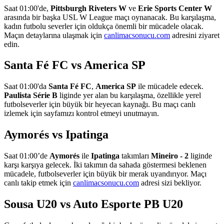
Saat 01:00'de,
Pittsburgh Riveters W
ve
Erie Sports Center W
arasında bir başka USL W League maçı oynanacak. Bu karşılaşma,
kadın futbolu severler için oldukça önemli bir mücadele olacak.
Maçın detaylarına ulaşmak için
canlimacsonucu.com
adresini ziyaret
edin.
Santa Fé FC vs America SP
Saat 01:00'da
Santa Fé FC
,
America SP
ile mücadele edecek.
Paulista Série B
liginde yer alan bu karşılaşma, özellikle yerel
futbolseverler için büyük bir heyecan kaynağı. Bu maçı canlı
izlemek için sayfamızı kontrol etmeyi unutmayın.
Aymorés vs Ipatinga
Saat 01:00’de
Aymorés
ile
Ipatinga
takımları
Mineiro - 2
liginde
karşı karşıya gelecek. İki takımın da sahada göstermesi beklenen
mücadele, futbolseverler için büyük bir merak uyandırıyor. Maçı
canlı takip etmek için
canlimacsonucu.com
adresi sizi bekliyor.
Sousa U20 vs Auto Esporte PB U20