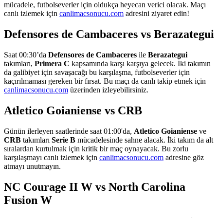
mücadele, futbolseverler için oldukça heyecan verici olacak. Maçı
canlı izlemek için
canlimacsonucu.com
adresini ziyaret edin!
Defensores de Cambaceres vs Berazategui
Saat 00:30’da
Defensores de Cambaceres
ile
Berazategui
takımları,
Primera C
kapsamında karşı karşıya gelecek. İki takımın
da galibiyet için savaşacağı bu karşılaşma, futbolseverler için
kaçırılmaması gereken bir fırsat. Bu maçı da canlı takip etmek için
canlimacsonucu.com
üzerinden izleyebilirsiniz.
Atletico Goianiense vs CRB
Günün ilerleyen saatlerinde saat 01:00'da,
Atletico Goianiense
ve
CRB
takımları
Serie B
mücadelesinde sahne alacak. İki takım da alt
sıralardan kurtulmak için kritik bir maç oynayacak. Bu zorlu
karşılaşmayı canlı izlemek için
canlimacsonucu.com
adresine göz
atmayı unutmayın.
NC Courage II W vs North Carolina
Fusion W