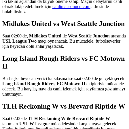
iki takım açısından da büyük öneme sahip. Maçın detaylarını canlı
olarak takip edebilmek için
canlimacsonucu.com
adresinde
bulabilirsiniz.
Midlakes United vs West Seattle Junction
Saat 02:00'de,
Midlakes United
ile
West Seattle Junction
arasında
USL League Two
maçı oynanacak. Bu mücadele, futbolseverler
için heyecan dolu anlar yaşatacak.
Long Island Rough Riders vs FC Motown
II
Bir başka heyecan verici karşılaşma ise saat 02:00'de gerçekleşecek.
Long Island Rough Riders
,
FC Motown II
ekipleriyle mücadele
edecek. Bu karşılaşmayı da canlı izlemek için sayfamıza göz atmayı
unutmayın.
TLH Reckoning W vs Brevard Riptide W
Saat 02:00'de
TLH Reckoning W
ile
Brevard Riptide W
takımları
USL W League
mücadelesinde karşı karşıya gelecek.
Kadın futbolunun önemli anlarına tanıklık edeceğimiz bu maçı