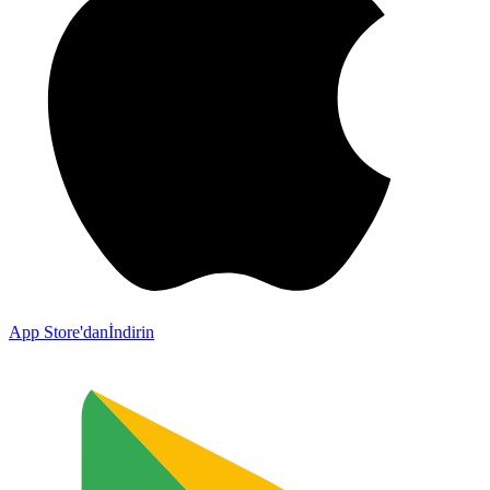
App Store'dan
İndirin