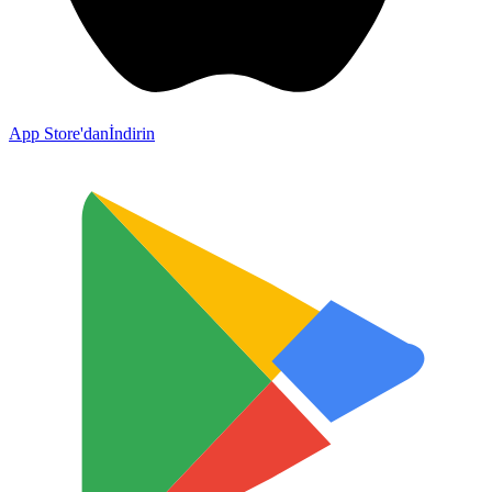
App Store'dan
İndirin