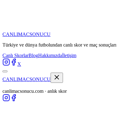
CANLIMAC
SONUCU
Türkiye ve dünya futbolundan
canlı skor ve maç sonuçları
Canlı Skorlar
Blog
Hakkımızda
İletişim
X
CANLIMAC
SONUCU
canlimacsonucu.com · anlık skor