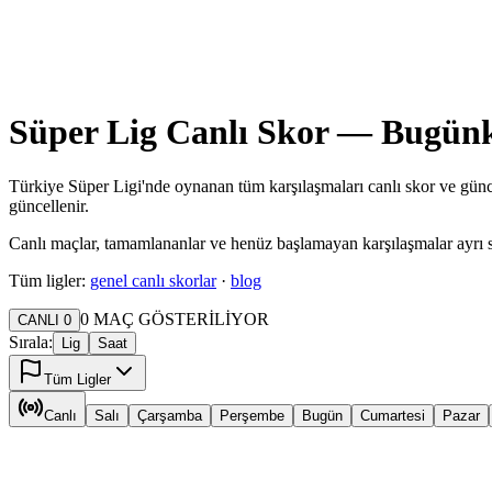
Süper Lig Canlı Skor — Bugünk
Türkiye Süper Ligi'nde oynanan tüm karşılaşmaları canlı skor ve güncel
güncellenir.
Canlı maçlar, tamamlananlar ve henüz başlamayan karşılaşmalar ayrı sekme
Tüm ligler:
genel canlı skorlar
·
blog
0
MAÇ GÖSTERİLİYOR
CANLI
0
Sırala:
Lig
Saat
Tüm Ligler
Canlı
Salı
Çarşamba
Perşembe
Bugün
Cumartesi
Pazar