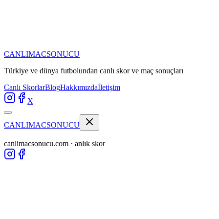
CANLIMAC
SONUCU
Türkiye ve dünya futbolundan
canlı skor ve maç sonuçları
Canlı Skorlar
Blog
Hakkımızda
İletişim
X
CANLIMAC
SONUCU
canlimacsonucu.com · anlık skor