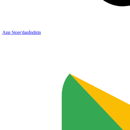
App Store'dan
İndirin