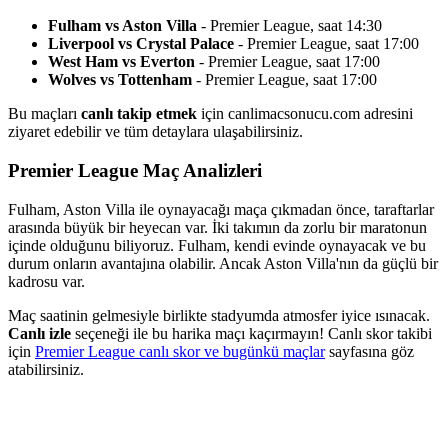
Fulham vs Aston Villa
- Premier League, saat 14:30
Liverpool vs Crystal Palace
- Premier League, saat 17:00
West Ham vs Everton
- Premier League, saat 17:00
Wolves vs Tottenham
- Premier League, saat 17:00
Bu maçları
canlı takip etmek
için canlimacsonucu.com adresini
ziyaret edebilir ve tüm detaylara ulaşabilirsiniz.
Premier League Maç Analizleri
Fulham, Aston Villa ile oynayacağı maça çıkmadan önce, taraftarlar
arasında büyük bir heyecan var. İki takımın da zorlu bir maratonun
içinde olduğunu biliyoruz. Fulham, kendi evinde oynayacak ve bu
durum onların avantajına olabilir. Ancak Aston Villa'nın da güçlü bir
kadrosu var.
Maç saatinin gelmesiyle birlikte stadyumda atmosfer iyice ısınacak.
Canlı izle
seçeneği ile bu harika maçı kaçırmayın! Canlı skor takibi
için
Premier League canlı skor ve bugünkü maçlar
sayfasına göz
atabilirsiniz.