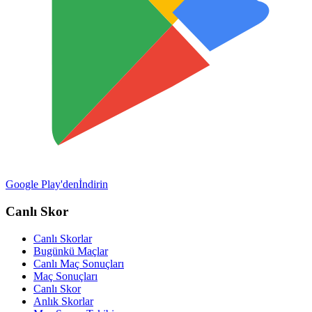
Google Play'den
İndirin
Canlı Skor
Canlı Skorlar
Bugünkü Maçlar
Canlı Maç Sonuçları
Maç Sonuçları
Canlı Skor
Anlık Skorlar