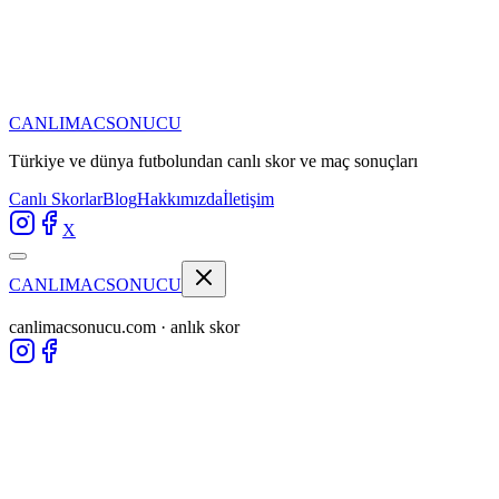
CANLIMAC
SONUCU
Türkiye ve dünya futbolundan
canlı skor ve maç sonuçları
Canlı Skorlar
Blog
Hakkımızda
İletişim
X
CANLIMAC
SONUCU
canlimacsonucu.com · anlık skor