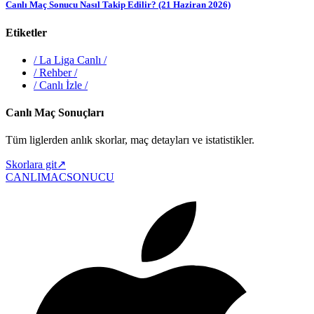
Canlı Maç Sonucu Nasıl Takip Edilir? (21 Haziran 2026)
Etiketler
/
La Liga Canlı
/
/
Rehber
/
/
Canlı İzle
/
Canlı Maç Sonuçları
Tüm liglerden anlık skorlar, maç detayları ve istatistikler.
Skorlara git
↗
CANLIMAC
SONUCU