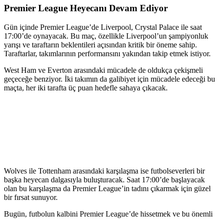
Premier League Heyecanı Devam Ediyor
Gün içinde Premier League’de Liverpool, Crystal Palace ile saat
17:00’de oynayacak. Bu maç, özellikle Liverpool’un şampiyonluk
yarışı ve taraftarın beklentileri açısından kritik bir öneme sahip.
Taraftarlar, takımlarının performansını yakından takip etmek istiyor.
West Ham ve Everton arasındaki mücadele de oldukça çekişmeli
geçeceğe benziyor. İki takımın da galibiyet için mücadele edeceği bu
maçta, her iki tarafta üç puan hedefle sahaya çıkacak.
Wolves ile Tottenham arasındaki karşılaşma ise futbolseverleri bir
başka heyecan dalgasıyla buluşturacak. Saat 17:00’de başlayacak
olan bu karşılaşma da Premier League’in tadını çıkarmak için güzel
bir fırsat sunuyor.
Bugün, futbolun kalbini Premier League’de hissetmek ve bu önemli