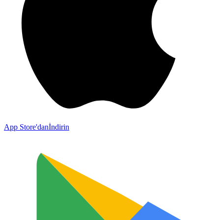
App Store'dan
İndirin