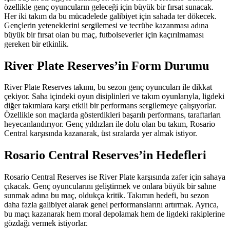
özellikle genç oyuncuların geleceği için büyük bir fırsat sunacak.
Her iki takım da bu mücadelede galibiyet için sahada ter dökecek.
Gençlerin yeteneklerini sergilemesi ve tecrübe kazanması adına
büyük bir fırsat olan bu maç, futbolseverler için kaçırılmaması
gereken bir etkinlik.
River Plate Reserves’in Form Durumu
River Plate Reserves takımı, bu sezon genç oyuncuları ile dikkat
çekiyor. Saha içindeki oyun disiplinleri ve takım oyunlarıyla, ligdeki
diğer takımlara karşı etkili bir performans sergilemeye çalışıyorlar.
Özellikle son maçlarda gösterdikleri başarılı performans, taraftarları
heyecanlandırıyor. Genç yıldızları ile dolu olan bu takım, Rosario
Central karşısında kazanarak, üst sıralarda yer almak istiyor.
Rosario Central Reserves’in Hedefleri
Rosario Central Reserves ise River Plate karşısında zafer için sahaya
çıkacak. Genç oyuncularını geliştirmek ve onlara büyük bir sahne
sunmak adına bu maç, oldukça kritik. Takımın hedefi, bu sezon
daha fazla galibiyet alarak genel performanslarını artırmak. Ayrıca,
bu maçı kazanarak hem moral depolamak hem de ligdeki rakiplerine
gözdağı vermek istiyorlar.