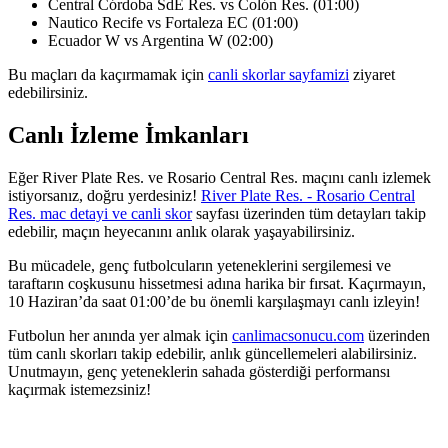
Central Córdoba SdE Res. vs Colón Res. (01:00)
Nautico Recife vs Fortaleza EC (01:00)
Ecuador W vs Argentina W (02:00)
Bu maçları da kaçırmamak için
canli skorlar sayfamizi
ziyaret
edebilirsiniz.
Canlı İzleme İmkanları
Eğer River Plate Res. ve Rosario Central Res. maçını canlı izlemek
istiyorsanız, doğru yerdesiniz!
River Plate Res. - Rosario Central
Res. mac detayi ve canli skor
sayfası üzerinden tüm detayları takip
edebilir, maçın heyecanını anlık olarak yaşayabilirsiniz.
Bu mücadele, genç futbolcuların yeteneklerini sergilemesi ve
taraftarın coşkusunu hissetmesi adına harika bir fırsat. Kaçırmayın,
10 Haziran’da saat 01:00’de bu önemli karşılaşmayı canlı izleyin!
Futbolun her anında yer almak için
canlimacsonucu.com
üzerinden
tüm canlı skorları takip edebilir, anlık güncellemeleri alabilirsiniz.
Unutmayın, genç yeteneklerin sahada gösterdiği performansı
kaçırmak istemezsiniz!