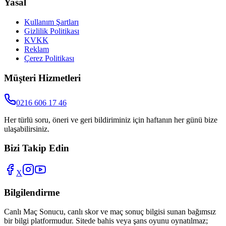
Yasal
Kullanım Şartları
Gizlilik Politikası
KVKK
Reklam
Çerez Politikası
Müşteri Hizmetleri
0216 606 17 46
Her türlü soru, öneri ve geri bildiriminiz için haftanın her günü bize
ulaşabilirsiniz.
Bizi Takip Edin
X
Bilgilendirme
Canlı Maç Sonucu
, canlı skor ve maç sonuç bilgisi sunan bağımsız
bir bilgi platformudur. Sitede bahis veya şans oyunu oynatılmaz;