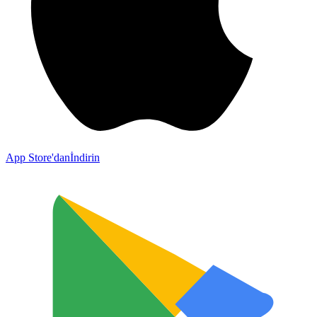
App Store'dan
İndirin