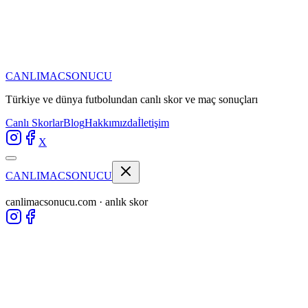
CANLIMAC
SONUCU
Türkiye ve dünya futbolundan
canlı skor ve maç sonuçları
Canlı Skorlar
Blog
Hakkımızda
İletişim
X
CANLIMAC
SONUCU
canlimacsonucu.com · anlık skor