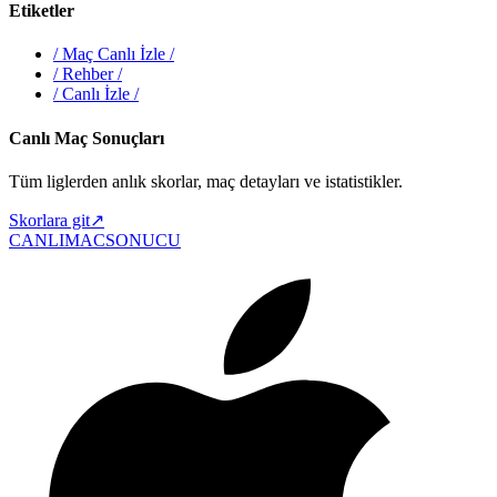
Etiketler
/
Maç Canlı İzle
/
/
Rehber
/
/
Canlı İzle
/
Canlı Maç Sonuçları
Tüm liglerden anlık skorlar, maç detayları ve istatistikler.
Skorlara git
↗
CANLIMAC
SONUCU