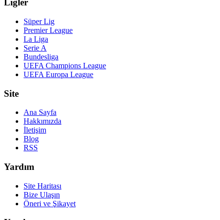
Ligler
Süper Lig
Premier League
La Liga
Serie A
Bundesliga
UEFA Champions League
UEFA Europa League
Site
Ana Sayfa
Hakkımızda
İletişim
Blog
RSS
Yardım
Site Haritası
Bize Ulaşın
Öneri ve Şikayet