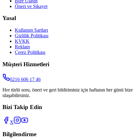
Bize Ulaşın
Öneri ve Şikayet
Yasal
Kullanım Şartları
Gizlilik Politikası
KVKK
Reklam
Çerez Politikası
Müşteri Hizmetleri
0216 606 17 46
Her türlü soru, öneri ve geri bildiriminiz için haftanın her günü bize
ulaşabilirsiniz.
Bizi Takip Edin
X
Bilgilendirme