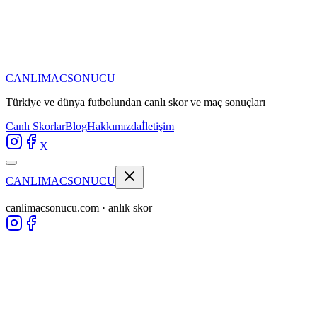
CANLIMAC
SONUCU
Türkiye ve dünya futbolundan
canlı skor ve maç sonuçları
Canlı Skorlar
Blog
Hakkımızda
İletişim
X
CANLIMAC
SONUCU
canlimacsonucu.com · anlık skor