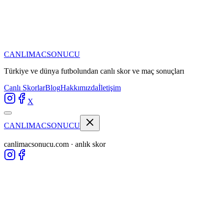
CANLIMAC
SONUCU
Türkiye ve dünya futbolundan
canlı skor ve maç sonuçları
Canlı Skorlar
Blog
Hakkımızda
İletişim
X
CANLIMAC
SONUCU
canlimacsonucu.com · anlık skor