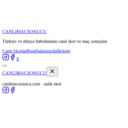
CANLIMAC
SONUCU
Türkiye ve dünya futbolundan
canlı skor ve maç sonuçları
Canlı Skorlar
Blog
Hakkımızda
İletişim
X
CANLIMAC
SONUCU
canlimacsonucu.com · anlık skor