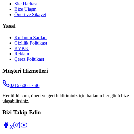
Site Haritası
Bize Ulaşın
Öneri ve Şikayet
Yasal
Kullanım Şartları
Gizlilik Politikası
KVKK
Reklam
Çerez Politikası
Müşteri Hizmetleri
0216 606 17 46
Her türlü soru, öneri ve geri bildiriminiz için haftanın her günü bize
ulaşabilirsiniz.
Bizi Takip Edin
X