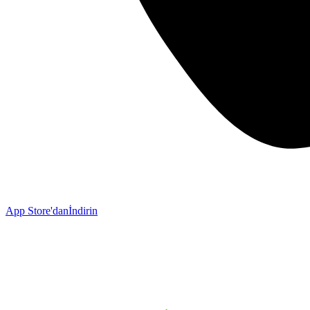
App Store'dan
İndirin