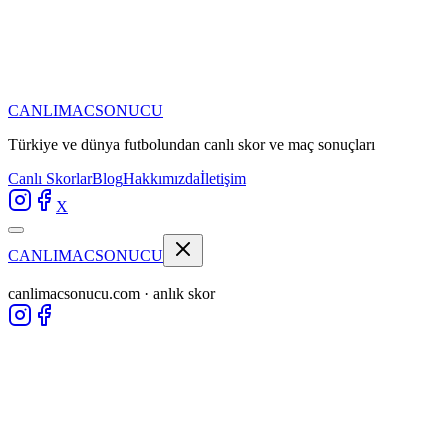
CANLIMAC
SONUCU
Türkiye ve dünya futbolundan
canlı skor ve maç sonuçları
Canlı Skorlar
Blog
Hakkımızda
İletişim
X
CANLIMAC
SONUCU
canlimacsonucu.com · anlık skor