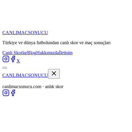
CANLIMAC
SONUCU
Türkiye ve dünya futbolundan
canlı skor ve maç sonuçları
Canlı Skorlar
Blog
Hakkımızda
İletişim
X
CANLIMAC
SONUCU
canlimacsonucu.com · anlık skor