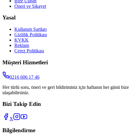
Bize Ulaşın
Öneri ve Şikayet
Yasal
Kullanım Şartları
Gizlilik Politikası
KVKK
Reklam
Çerez Politikası
Müşteri Hizmetleri
0216 606 17 46
Her türlü soru, öneri ve geri bildiriminiz için haftanın her günü bize
ulaşabilirsiniz.
Bizi Takip Edin
X
Bilgilendirme