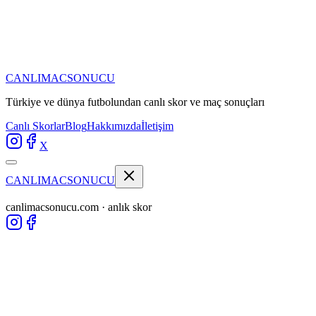
CANLIMAC
SONUCU
Türkiye ve dünya futbolundan
canlı skor ve maç sonuçları
Canlı Skorlar
Blog
Hakkımızda
İletişim
X
CANLIMAC
SONUCU
canlimacsonucu.com · anlık skor