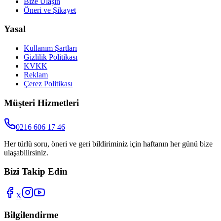
Bize Ulaşın
Öneri ve Şikayet
Yasal
Kullanım Şartları
Gizlilik Politikası
KVKK
Reklam
Çerez Politikası
Müşteri Hizmetleri
0216 606 17 46
Her türlü soru, öneri ve geri bildiriminiz için haftanın her günü bize
ulaşabilirsiniz.
Bizi Takip Edin
X
Bilgilendirme