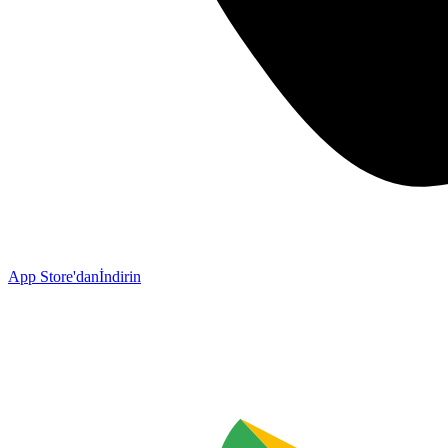
App Store'dan
İndirin